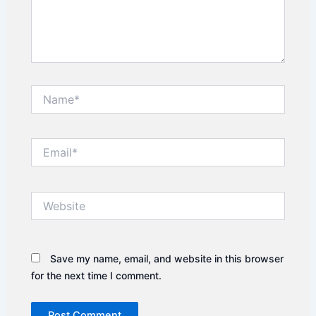
Name*
Email*
Website
Save my name, email, and website in this browser
for the next time I comment.