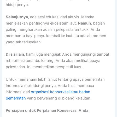
hidup penyu.
Selanjutnya
, ada sesi edukasi dari aktivis. Mereka
menjelaskan pentingnya ekosistem laut.
Namun
, bagian
paling mengharukan adalah pelepasliaran tukik. Anda
membantu bayi penyu kembali ke laut. Itu adalah momen
yang tak terlupakan.
Di sisi lain
, kami juga mengajak Anda mengunjungi tempat
rehabilitasi terumbu karang. Anda akan melihat upaya
pelestarian. Ini memberikan perspektif luas.
Untuk memahami lebih lanjut tentang upaya pemerintah
Indonesia melindungi penyu, Anda bisa membaca
informasi dari
organisasi konservasi atau badan
pemerintah
yang berwenang di bidang kelautan.
Persiapan untuk Perjalanan Konservasi Anda