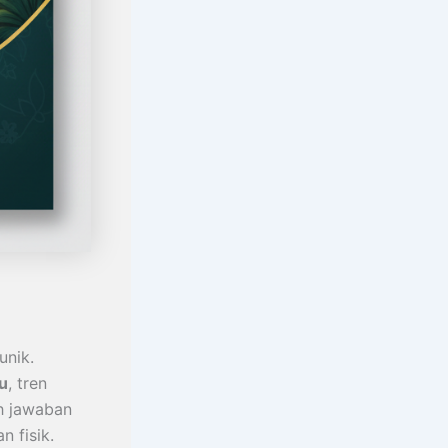
unik.
tu
, tren
h jawaban
 fisik.