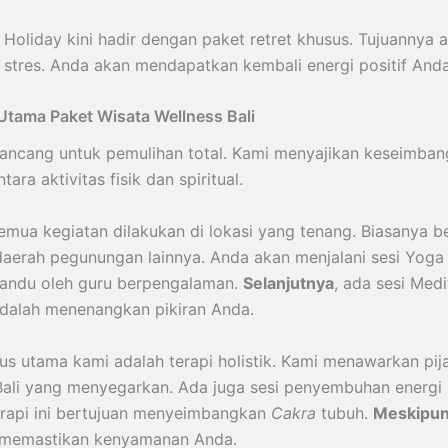
e Holiday kini hadir dengan paket retret khusus. Tujuannya 
stres. Anda akan mendapatkan kembali energi positif Anda
tama Paket Wisata Wellness Bali
irancang untuk pemulihan total. Kami menyajikan keseimba
ara aktivitas fisik dan spiritual.
semua kegiatan dilakukan di lokasi yang tenang. Biasanya be
aerah pegunungan lainnya. Anda akan menjalani sesi Yoga 
ipandu oleh guru berpengalaman.
Selanjutnya
, ada sesi Medit
dalah menenangkan pikiran Anda.
kus utama kami adalah terapi holistik. Kami menawarkan pij
 Bali yang menyegarkan. Ada juga sesi penyembuhan energi 
erapi ini bertujuan menyeimbangkan
Cakra
tubuh.
Meskipun
u memastikan kenyamanan Anda.