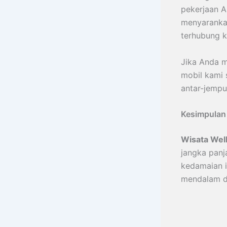
pekerjaan A
menyaranka
terhubung k
Jika Anda m
mobil kami 
antar-jempu
Kesimpula
Wisata Well
jangka panj
kedamaian i
mendalam da