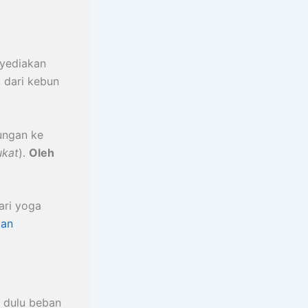
yediakan
 dari kebun
ungan ke
ukat
).
Oleh
ari yoga
dan
n dulu beban