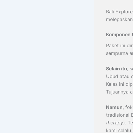
Bali Explor
melepaskan 
Komponen U
Paket ini d
sempurna ant
Selain itu
, 
Ubud atau d
Kelas ini d
Tujuannya a
Namun
, fo
tradisional
therapy
). T
kami selal