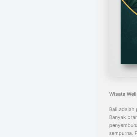
Wisata Well
Bali adalah
Banyak oran
penyembuhan
sempurna. P