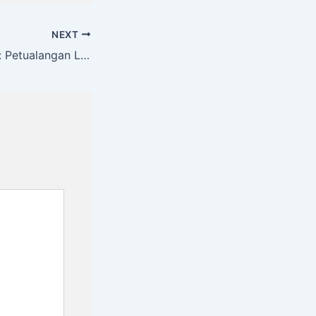
NEXT
Private Yacht Bali: Petualangan Laut Mewah di Pulau Dewata