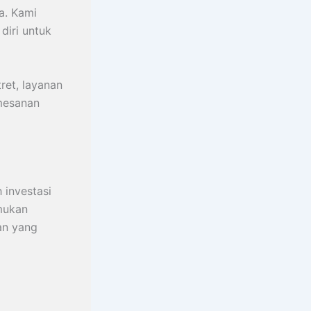
a. Kami
 diri untuk
ret, layanan
mesanan
h investasi
mukan
an yang