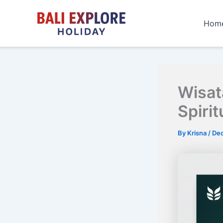
Skip
to
Hom
content
Wisat
Spiri
By
Krisna
/
Dec