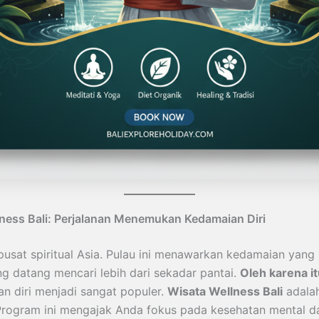
ness Bali: Perjalanan Menemukan Kedamaian Diri
 pusat spiritual Asia. Pulau ini menawarkan kedamaian yang 
g datang mencari lebih dari sekadar pantai.
Oleh karena i
 diri menjadi sangat populer.
Wisata Wellness Bali
adala
rogram ini mengajak Anda fokus pada kesehatan mental dan