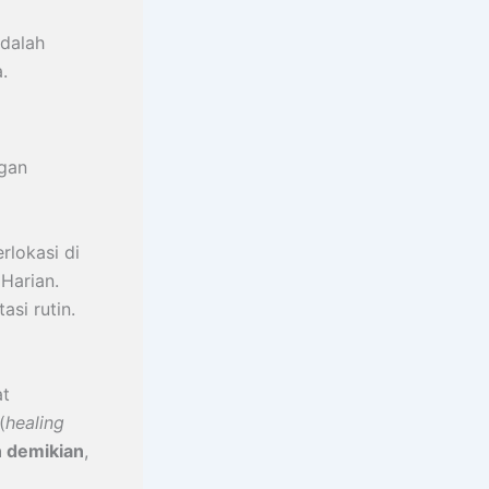
adalah
.
ngan
rlokasi di
Harian.
asi rutin.
at
(
healing
 demikian
,