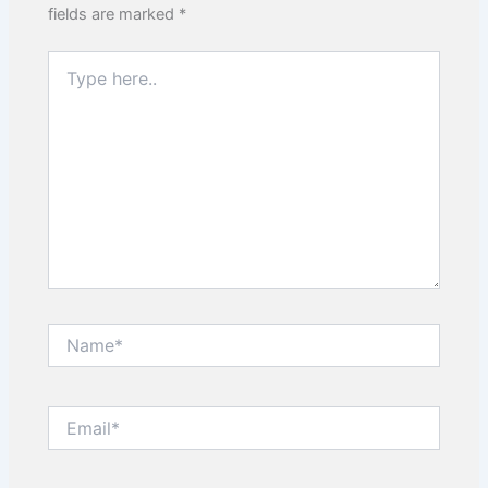
fields are marked
*
Type
here..
Name*
Email*